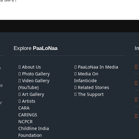
Explore
PaaLoNaa
I
About Us
PaaLoNaa In Media
o
Photo Gallery
Media On
Video Gallery
Infanticide
ke
(YouTube)
Related Stories
Art Gallery
The Support
Artists
or
CARA
CARINGS
NCPCR
Childline India
Foundation