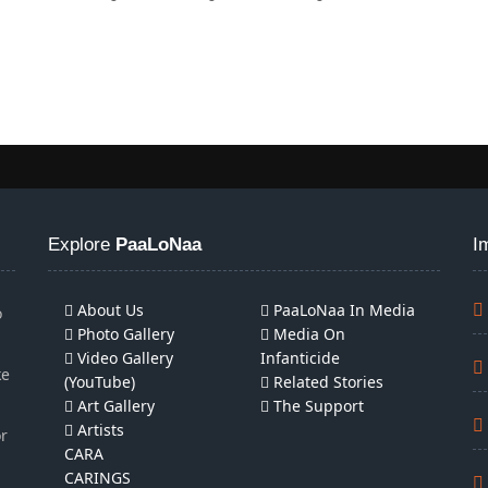
Explore
PaaLoNaa
I
About Us
PaaLoNaa In Media
o
Photo Gallery
Media On
Video Gallery
Infanticide
ke
(YouTube)
Related Stories
Art Gallery
The Support
Artists
or
CARA
CARINGS