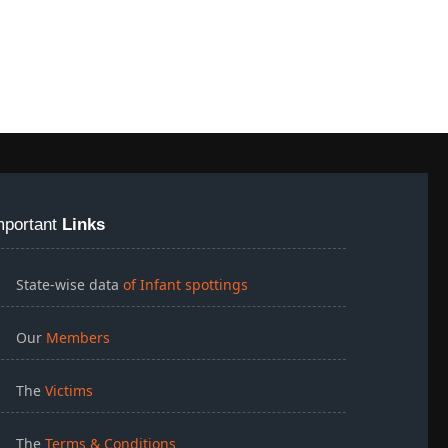
mportant
Links
State-wise data
of Infant spottings
Our
Members
The
Victims
The
Terms & Conditions