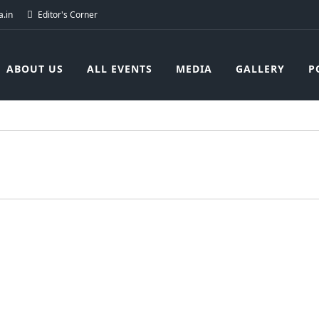
.in
Editor's Corner
ABOUT US
ALL EVENTS
MEDIA
GALLERY
P