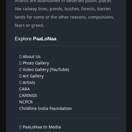
infants are adandoned in deserted public places
like railway lines, ponds, bushes, forests, barren
lands for some or the other reasons, compulsions,
fears or greed.
Explore
PaaLoNaa
About Us
Photo Gallery
Video Gallery (YouTube)
Art Gallery
Artists
CARA
CARINGS
NCPCR
Childline India Foundation
PaaLoNaa In Media