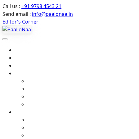
Call us :
+91 9798 4543 21
Send email :
info@paalonaa.in
Editor's Corner
Home
About Us
All Events
Media
Editor’s Corner
Crimes Against Infants in India – Latest News
Media coverage
Related Stories
Gallery
Video Gallery (YouTube)
Photo Album
Art Gallery