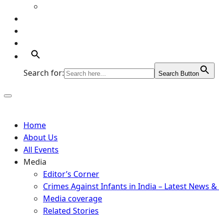
Artists
Portfolio
Supports
Contact
Search for:
Search Button
Home
About Us
All Events
Media
Editor’s Corner
Crimes Against Infants in India – Latest News &
Media coverage
Related Stories