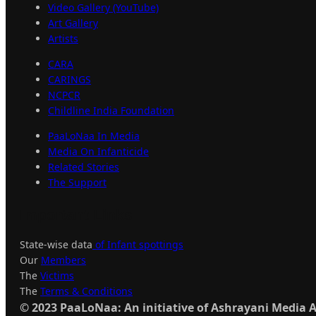
Video Gallery (YouTube)
Art Gallery
Artists
CARA
CARINGS
NCPCR
Childline India Foundation
PaaLoNaa In Media
Media On Infanticide
Related Stories
The Support
Important
Links
State-wise data
of Infant spottings
Our
Members
The
Victims
The
Terms & Conditions
© 2023 PaaLoNaa: An initiative of Ashrayani Media