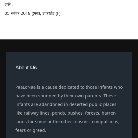
सकें।
05 नवंबर 2018 दुमका, झारखंड (F)
About
Us
PaaLoNaa is a cause dedicated to those infants who
have been shunned by their own parents. These
infants are adandoned in deserted public places
like railway lines, ponds, bushes, forests, barren
lands for some or the other reasons, compulsions,
fears or greed.