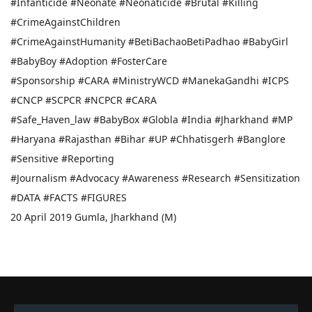
#Infanticide #Neonate #Neonaticide #Brutal #Killing
#CrimeAgainstChildren
#CrimeAgainstHumanity #BetiBachaoBetiPadhao #BabyGirl
#BabyBoy #Adoption #FosterCare
#Sponsorship #CARA #MinistryWCD #ManekaGandhi #ICPS
#CNCP #SCPCR #NCPCR #CARA
#Safe_Haven_law #BabyBox #Globla #India #Jharkhand #MP
#Haryana #Rajasthan #Bihar #UP #Chhatisgerh #Banglore
#Sensitive #Reporting
#Journalism #Advocacy #Awareness #Research #Sensitization
#DATA #FACTS #FIGURES
20 April 2019 Gumla, Jharkhand (M)