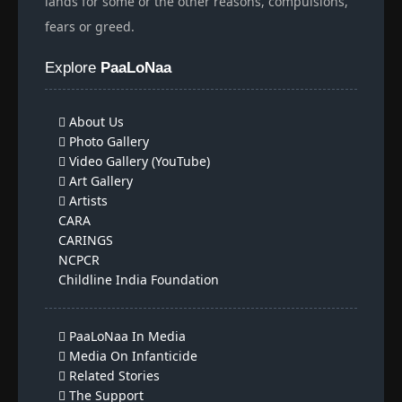
lands for some or the other reasons, compulsions,
fears or greed.
Explore
PaaLoNaa
About Us
Photo Gallery
Video Gallery (YouTube)
Art Gallery
Artists
CARA
CARINGS
NCPCR
Childline India Foundation
PaaLoNaa In Media
Media On Infanticide
Related Stories
The Support