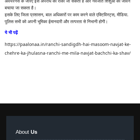
अवेयरनैस के जरिए इस अपराध को रोका जा सकता है और नवजात शिशुओं का जीवन
बचाया जा सकता है।
इसके लिए जिला प्रशासन, बाल अधिकारों पर काम करने वाले एक्टिविस्ट्स, मीडिया.
पुलिस सभी को अपनी भूमिका ईमानदारी और तत्परता से निभानी होगी।
ये भी पढ़ें
https://paalonaa.in/ranchi-sandigdh-hai-masoom-navjat-ke-
chehre-ka-jhulasna-ranchi-me-mila-navjat-bachchi-ka-shav/
About
Us