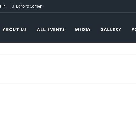
.in
Editor's Corner
ABOUT US
ALL EVENTS
MEDIA
GALLERY
P