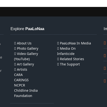
Explore
PaaLoNaa
I
About Us
PaaLoNaa In Media
o
Photo Gallery
Media On
Video Gallery
Infanticide
ke
(YouTube)
Related Stories
Art Gallery
The Support
Artists
or
CARA
CARINGS
NCPCR
Childline India
Foundation