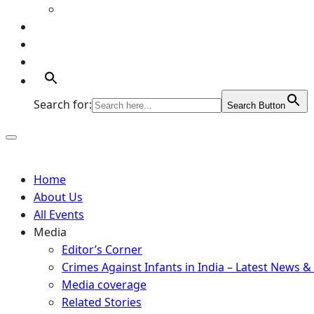
Artists
Portfolio
Supports
Contact
Search for:
Search Button
Home
About Us
All Events
Media
Editor’s Corner
Crimes Against Infants in India – Latest News &
Media coverage
Related Stories