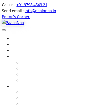
Call us :
+91 9798 4543 21
Send email :
info@paalonaa.in
Editor's Corner
Home
About Us
All Events
Media
Editor’s Corner
Crimes Against Infants in India – Latest News
Media coverage
Related Stories
Gallery
Video Gallery (YouTube)
Photo Album
Art Gallery