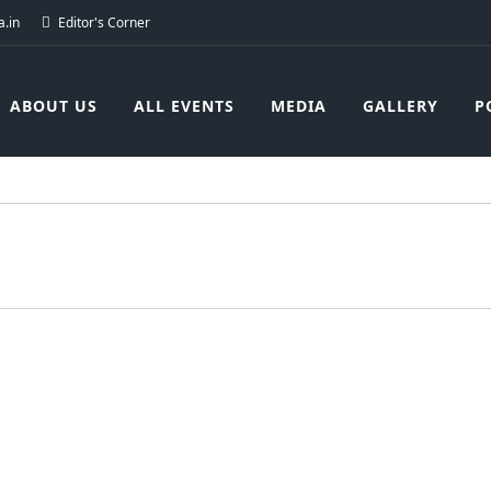
.in
Editor's Corner
ABOUT US
ALL EVENTS
MEDIA
GALLERY
P