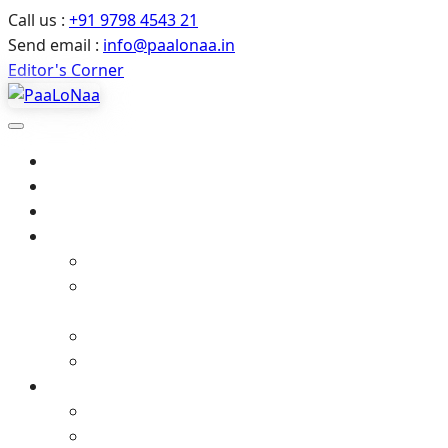
Call us :
+91 9798 4543 21
Send email :
info@paalonaa.in
Editor's Corner
Home
About Us
All Events
Media
Editor’s Corner
Crimes Against Infants in India – Latest News
& Child Protection
Media coverage
Related Stories
Gallery
Video Gallery (YouTube)
Photo Album