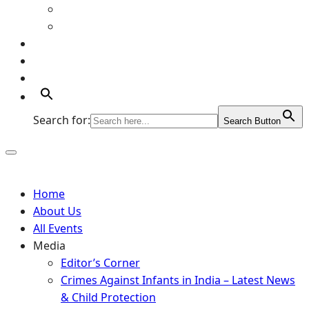
Art Gallery
Artists
Portfolio
Supports
Contact
Search for:
Search Button
Home
About Us
All Events
Media
Editor’s Corner
Crimes Against Infants in India – Latest News
& Child Protection