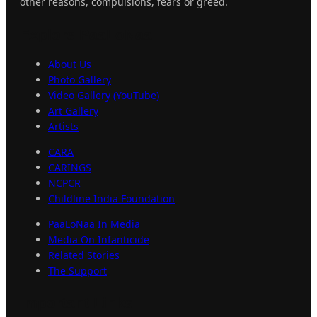
other reasons, compulsions, fears or greed.
Explore
PaaLoNaa
About Us
Photo Gallery
Video Gallery (YouTube)
Art Gallery
Artists
CARA
CARINGS
NCPCR
Childline India Foundation
PaaLoNaa In Media
Media On Infanticide
Related Stories
The Support
Important
Links