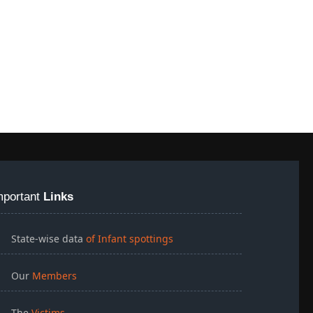
mportant
Links
State-wise data
of Infant spottings
Our
Members
The
Victims