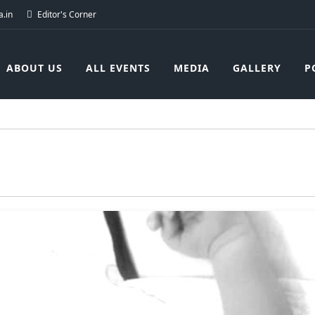
.in
Editor's Corner
ABOUT US
ALL EVENTS
MEDIA
GALLERY
P