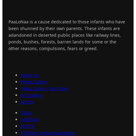
About
Us
PaaLoNaa is a cause dedicated to those infants who have
been shunned by their own parents. These infants are
adandoned in deserted public places like railway lines,
ponds, bushes, forests, barren lands for some or the
other reasons, compulsions, fears or greed.
Explore
PaaLoNaa
About Us
Photo Gallery
Video Gallery (YouTube)
Art Gallery
Artists
CARA
CARINGS
NCPCR
Childline India Foundation