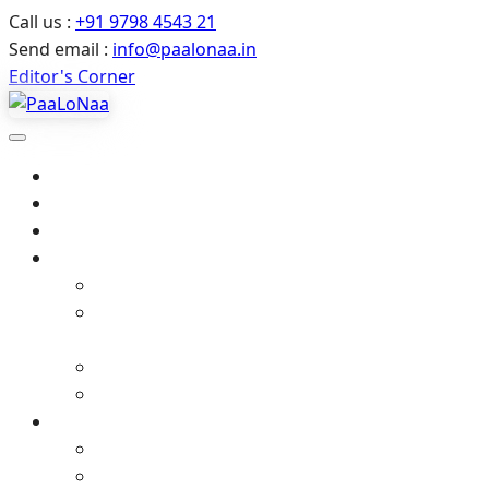
Call us :
+91 9798 4543 21
Send email :
info@paalonaa.in
Editor's Corner
Home
About Us
All Events
Media
Editor’s Corner
Crimes Against Infants in India – Latest News
& Child Protection
Media coverage
Related Stories
Gallery
Video Gallery (YouTube)
Photo Album