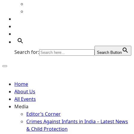
Art Gallery
Artists
Portfolio
Supports
Contact
Search for:
Search Button
Home
About Us
All Events
Media
Editor’s Corner
Crimes Against Infants in India – Latest News
& Child Protection