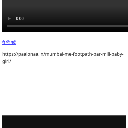
ये भी पढ़ें
https://paalonaa.in/mumbai-me-footpath-par-mili-baby-
girl/