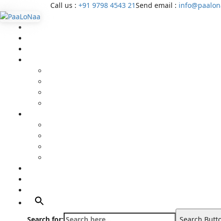
Call us :
+91 9798 4543 21
Send email :
info@paalon
Home
About Us
All Events
Media
Editor’s Corner
Crimes Against Infants in India – Latest News & Ch
Media coverage
Related Stories
Gallery
Video Gallery (YouTube)
Photo Album
Art Gallery
Artists
Portfolio
Supports
Contact
Search for:
Search Butt