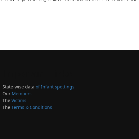
Important
Links
State-wise data
of Infant spottings
Our
Members
The
Victims
The
Terms & Conditions