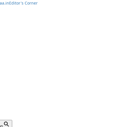
aa.in
Editor's Corner
ild Protection
on