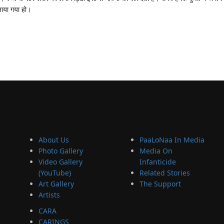
फनाया गया हो।
Explore
PaaLoNaa
About Us
PaaLoNaa In Media
Photo Gallery
Media On
Video Gallery
Infanticide
(YouTube)
Related Stories
Art Gallery
The Support
Artists
CARA
CARINGS