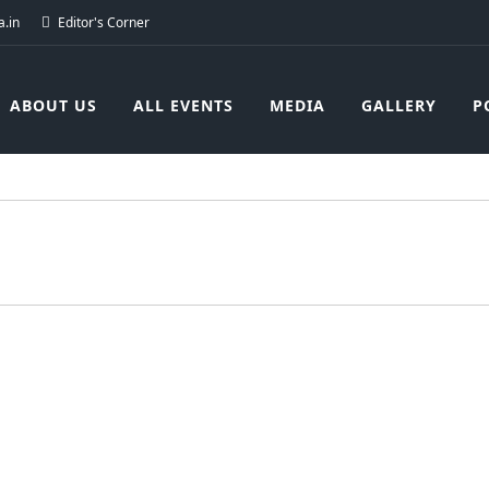
.in
Editor's Corner
ABOUT US
ALL EVENTS
MEDIA
GALLERY
P